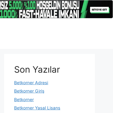
Son Yazılar
Betkorner Adresi
Betkorner Giriş
Betkorner
Betkorner Yasal Lisans