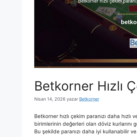
Betkorner Hızlı 
Nisan 14, 2026
yazar
Betkorner
Betkorner hızlı çekim paranızı daha hızlı ve
birimlerinin değerleri olan döviz kurlarını 
Bu şekilde paranızı daha iyi kullanabilir ve