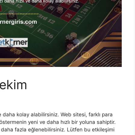
Çekim
 daha kolay alabilirsiniz. Web sitesi, farklı para
göstermenin yeni ve daha hızlı bir yoluna sahiptir.
 daha fazla eğlenebilirsiniz. Lütfen bu etkileşimi