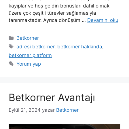
kayıplar ve hoş geldin bonusları dahil olmak
üzere çok çeşitli türevler sağlamasıyla
tanınmaktadır. Ayrıca dönüşüm …
Devamını oku
Kategoriler
Betkorner
Etiketler
adresi betkorner
,
betkorner hakkında
,
betkorner platform
Yorum yap
Betkorner Avantajı
Eylül 21, 2024
yazar
Betkorner