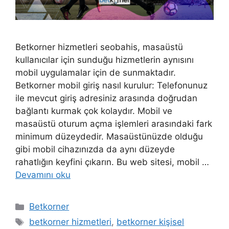
Betkorner hizmetleri seobahis, masaüstü
kullanıcılar için sunduğu hizmetlerin aynısını
mobil uygulamalar için de sunmaktadır.
Betkorner mobil giriş nasıl kurulur: Telefonunuz
ile mevcut giriş adresiniz arasında doğrudan
bağlantı kurmak çok kolaydır. Mobil ve
masaüstü oturum açma işlemleri arasındaki fark
minimum düzeydedir. Masaüstünüzde olduğu
gibi mobil cihazınızda da aynı düzeyde
rahatlığın keyfini çıkarın. Bu web sitesi, mobil …
Devamını oku
Kategoriler
Betkorner
Etiketler
betkorner hizmetleri
,
betkorner kişisel