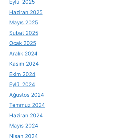
Eylül 2025
Haziran 2025
Mayıs 2025
Şubat 2025
Ocak 2025
Aralık 2024
Kasım 2024
Ekim 2024
Eylül 2024
Ağustos 2024
Temmuz 2024
Haziran 2024
Mayıs 2024
Nisan 2024