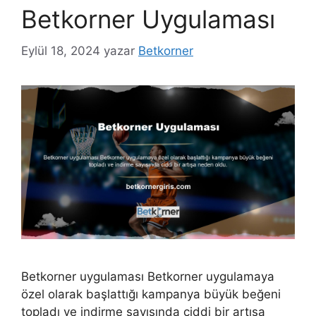
Betkorner Uygulaması
Eylül 18, 2024
yazar
Betkorner
Betkorner uygulaması Betkorner uygulamaya
özel olarak başlattığı kampanya büyük beğeni
topladı ve indirme sayısında ciddi bir artışa