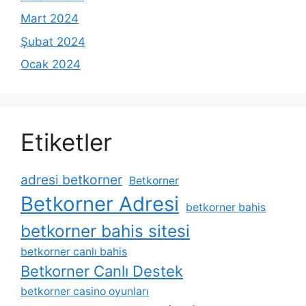
Mart 2024
Şubat 2024
Ocak 2024
Etiketler
adresi betkorner
Betkorner
Betkorner Adresi
betkorner bahis
betkorner bahis sitesi
betkorner canlı bahis
Betkorner Canlı Destek
betkorner casino oyunları