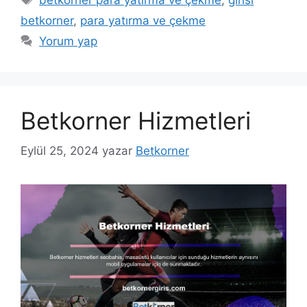
betkorner
,
para yatırma ve çekme
Yorum yap
Betkorner Hizmetleri
Eylül 25, 2024
yazar
Betkorner