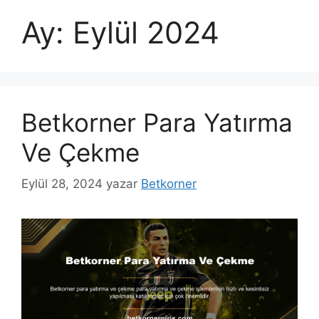
Ay:
Eylül 2024
Betkorner Para Yatırma
Ve Çekme
Eylül 28, 2024
yazar
Betkorner