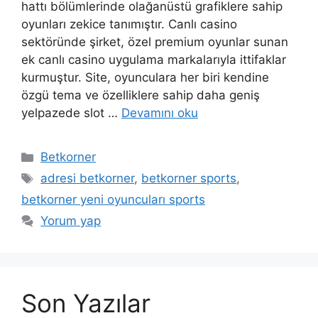
hattı bölümlerinde olağanüstü grafiklere sahip
oyunları zekice tanımıştır. Canlı casino
sektöründe şirket, özel premium oyunlar sunan
ek canlı casino uygulama markalarıyla ittifaklar
kurmuştur. Site, oyunculara her biri kendine
özgü tema ve özelliklere sahip daha geniş
yelpazede slot …
Devamını oku
Kategoriler
Betkorner
Etiketler
adresi betkorner
,
betkorner sports
,
betkorner yeni oyuncuları sports
Yorum yap
Son Yazılar