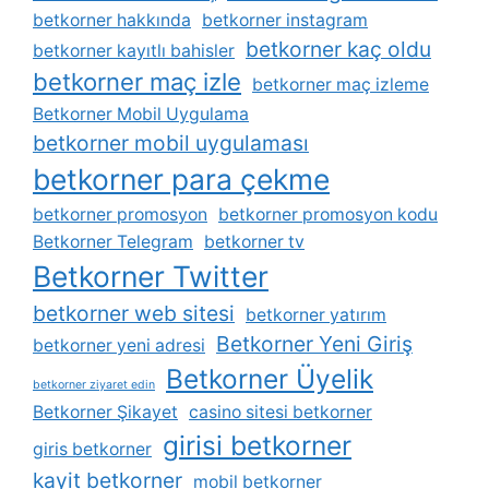
betkorner hakkında
betkorner instagram
betkorner kaç oldu
betkorner kayıtlı bahisler
betkorner maç izle
betkorner maç izleme
Betkorner Mobil Uygulama
betkorner mobil uygulaması
betkorner para çekme
betkorner promosyon
betkorner promosyon kodu
Betkorner Telegram
betkorner tv
Betkorner Twitter
betkorner web sitesi
betkorner yatırım
Betkorner Yeni Giriş
betkorner yeni adresi
Betkorner Üyelik
betkorner ziyaret edin
Betkorner Şikayet
casino sitesi betkorner
girisi betkorner
giris betkorner
kayit betkorner
mobil betkorner