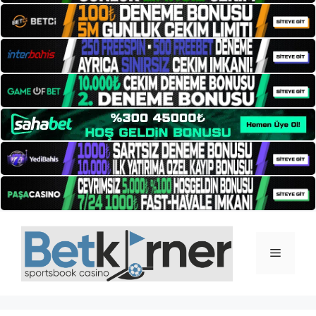
İçeriğe
atla
Menü