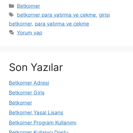
Kategoriler
Betkorner
Etiketler
betkorner para yatırma ve çekme
,
girisi
betkorner
,
para yatırma ve çekme
Yorum yap
Son Yazılar
Betkorner Adresi
Betkorner Giriş
Betkorner
Betkorner Yasal Lisans
Betkorner Program Kullanımı
Betkorner Kullanıcı Dostu