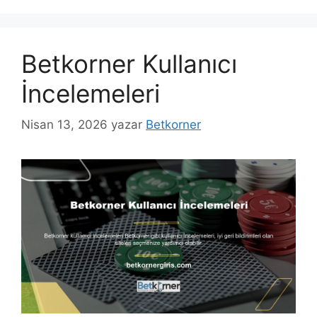
Betkorner Kullanıcı
İncelemeleri
Nisan 13, 2026
yazar
Betkorner