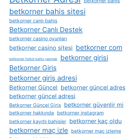
betkorner bahis
betkorner bahis sitesi
betkorner canlı bahis
Betkorner Canlı Destek
betkorner casino oyunları
betkorner com
betkorner casino sitesi
betkorner girisi
betkorner futbol bahis yapmak
Betkorner Giriş
betkorner giriş adresi
Betkorner Güncel
betkorner güncel adres
betkorner güncel adresi
betkorner güvenlir mi
Betkorner Güncel Giriş
betkorner hakkında
betkorner instagram
betkorner kaç oldu
betkorner kayıtlı bahisler
betkorner maç izle
betkorner maç izleme