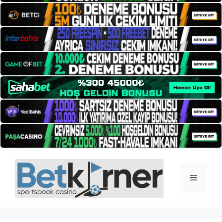
İçeriğe
atla
Menü