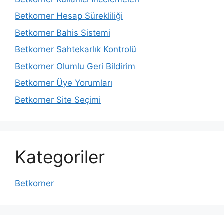
Betkorner Hesap Sürekliliği
Betkorner Bahis Sistemi
Betkorner Sahtekarlık Kontrolü
Betkorner Olumlu Geri Bildirim
Betkorner Üye Yorumları
Betkorner Site Seçimi
Kategoriler
Betkorner