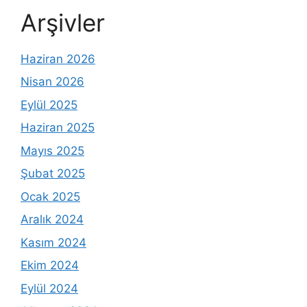
Arşivler
Haziran 2026
Nisan 2026
Eylül 2025
Haziran 2025
Mayıs 2025
Şubat 2025
Ocak 2025
Aralık 2024
Kasım 2024
Ekim 2024
Eylül 2024