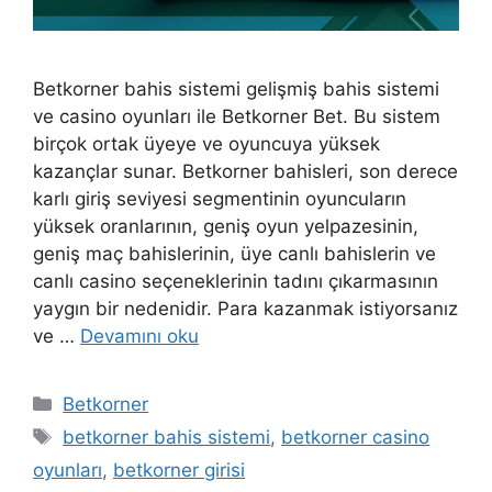
Betkorner bahis sistemi gelişmiş bahis sistemi
ve casino oyunları ile Betkorner Bet. Bu sistem
birçok ortak üyeye ve oyuncuya yüksek
kazançlar sunar. Betkorner bahisleri, son derece
karlı giriş seviyesi segmentinin oyuncuların
yüksek oranlarının, geniş oyun yelpazesinin,
geniş maç bahislerinin, üye canlı bahislerin ve
canlı casino seçeneklerinin tadını çıkarmasının
yaygın bir nedenidir. Para kazanmak istiyorsanız
ve …
Devamını oku
Kategoriler
Betkorner
Etiketler
betkorner bahis sistemi
,
betkorner casino
oyunları
,
betkorner girisi