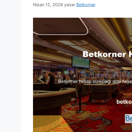
Nisan 12, 2026
yazar
Betkorner