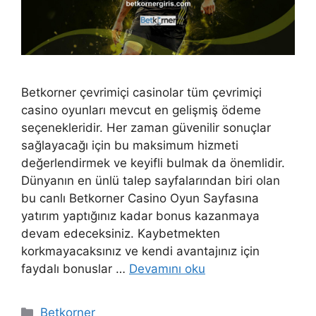
Betkorner çevrimiçi casinolar tüm çevrimiçi
casino oyunları mevcut en gelişmiş ödeme
seçenekleridir. Her zaman güvenilir sonuçlar
sağlayacağı için bu maksimum hizmeti
değerlendirmek ve keyifli bulmak da önemlidir.
Dünyanın en ünlü talep sayfalarından biri olan
bu canlı Betkorner Casino Oyun Sayfasına
yatırım yaptığınız kadar bonus kazanmaya
devam edeceksiniz. Kaybetmekten
korkmayacaksınız ve kendi avantajınız için
faydalı bonuslar …
Devamını oku
Kategoriler
Betkorner