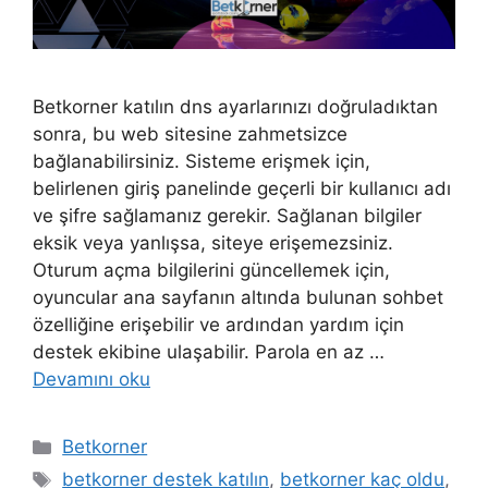
Betkorner katılın dns ayarlarınızı doğruladıktan
sonra, bu web sitesine zahmetsizce
bağlanabilirsiniz. Sisteme erişmek için,
belirlenen giriş panelinde geçerli bir kullanıcı adı
ve şifre sağlamanız gerekir. Sağlanan bilgiler
eksik veya yanlışsa, siteye erişemezsiniz.
Oturum açma bilgilerini güncellemek için,
oyuncular ana sayfanın altında bulunan sohbet
özelliğine erişebilir ve ardından yardım için
destek ekibine ulaşabilir. Parola en az …
Devamını oku
Kategoriler
Betkorner
Etiketler
betkorner destek katılın
,
betkorner kaç oldu
,