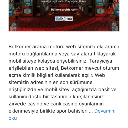
Betkorner arama motoru web sitemizdeki arama
motoru bağlantılarına veya sayfalara tıklayarak
mobil siteye kolayca erişebilirsiniz. Tarayıcıya
erişilebilen web sitesi, Betkorner mevcut oturum
açma kimlik bilgileri kullanılarak açılır. Web
sitemizin adresinin en son sürümüne
eriştiğinizde ve mobil siteyi açtığınızda basit ve
kullanıcı dostu bir tasarımla karşılanırsınız.
Zirvede casino ve canlı casino oyunlarının
eklenmesiyle birlikte spor bahisleri …
Devamını
oku