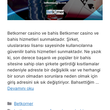
Betkorner casino ve bahis Betkorner casino ve
bahis hizmetleri sunmaktadır. Şirket,
uluslararası lisansı sayesinde kullanıcılarına
güvenilir bahis hizmetleri sunmaktadır. Ne yazık
ki, son derece başarılı ve popüler bir bahis
sitesine sahip olan şirkete getirdiği kısıtlamalar
nedeniyle adreste bir değişiklik var ve herhangi
bir sorun olmadan sorunlara neden olmak için
giriş adresini sık sık değiştiriyor. Bahsettiğim …
Devamını oku
Kategoriler
Betkorner
Etiketler