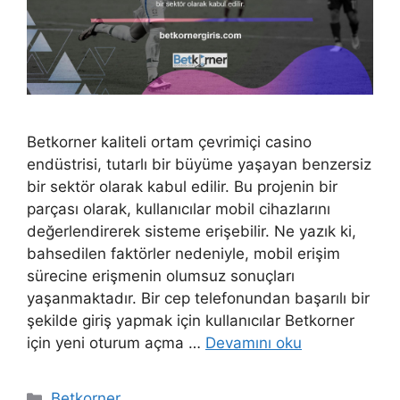
Betkorner kaliteli ortam çevrimiçi casino
endüstrisi, tutarlı bir büyüme yaşayan benzersiz
bir sektör olarak kabul edilir. Bu projenin bir
parçası olarak, kullanıcılar mobil cihazlarını
değerlendirerek sisteme erişebilir. Ne yazık ki,
bahsedilen faktörler nedeniyle, mobil erişim
sürecine erişmenin olumsuz sonuçları
yaşanmaktadır. Bir cep telefonundan başarılı bir
şekilde giriş yapmak için kullanıcılar Betkorner
için yeni oturum açma …
Devamını oku
Kategoriler
Betkorner