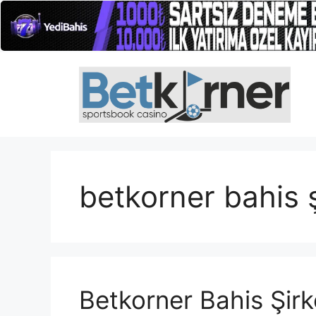
İçeriğe
atla
betkorner bahis ş
Betkorner Bahis Şirk