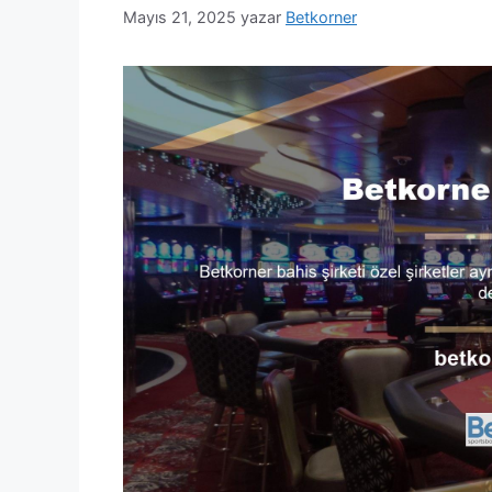
Mayıs 21, 2025
yazar
Betkorner