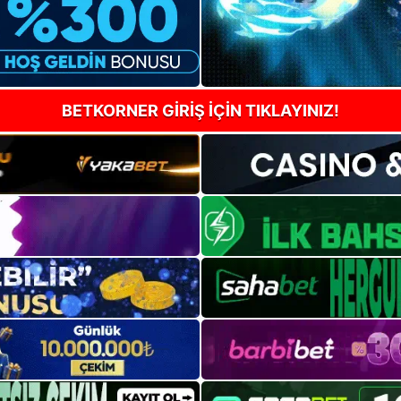
BETKORNER GİRİŞ İÇİN TIKLAYINIZ!