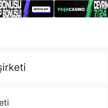
irketi
eti