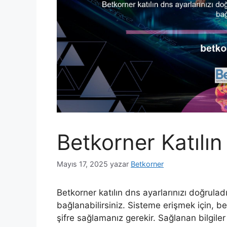
Betkorner Katılın
Mayıs 17, 2025
yazar
Betkorner
Betkorner katılın dns ayarlarınızı doğrul
bağlanabilirsiniz. Sisteme erişmek için, bel
şifre sağlamanız gerekir. Sağlanan bilgile