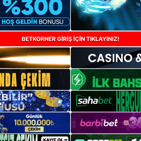
BETKORNER GİRİŞ İÇİN TIKLAYINIZ!