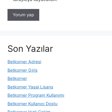
Son Yazılar
Betkorner Adresi
Betkorner Giriş
Betkorner
Betkorner Yasal Lisans
Betkorner Program Kullanımı
Betkorner Kullanıcı Dostu