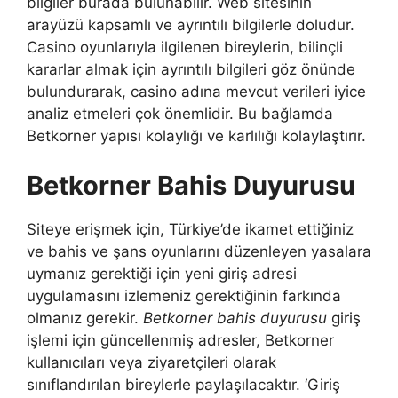
bilgiler burada bulunabilir. Web sitesinin
arayüzü kapsamlı ve ayrıntılı bilgilerle doludur.
Casino oyunlarıyla ilgilenen bireylerin, bilinçli
kararlar almak için ayrıntılı bilgileri göz önünde
bulundurarak, casino adına mevcut verileri iyice
analiz etmeleri çok önemlidir. Bu bağlamda
Betkorner yapısı kolaylığı ve karlılığı kolaylaştırır.
Betkorner Bahis Duyurusu
Siteye erişmek için, Türkiye’de ikamet ettiğiniz
ve bahis ve şans oyunlarını düzenleyen yasalara
uymanız gerektiği için yeni giriş adresi
uygulamasını izlemeniz gerektiğinin farkında
olmanız gerekir.
Betkorner bahis duyurusu
giriş
işlemi için güncellenmiş adresler, Betkorner
kullanıcıları veya ziyaretçileri olarak
sınıflandırılan bireylerle paylaşılacaktır. ‘Giriş