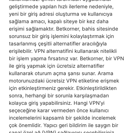
geliştirmede yapılan hızlı ilerleme nedeniyle,
yeni bir giriş adresi oluşturma ve kullanıcıya
sağlama amacı, kapalı siteye bir kez daha
erişimi sağlamaktır. Betkorner, bahis sitesinde
sorunsuz bir giriş işlemini kolaylaştırmak için
tasarlanmış çeşitli alternatifler aracılığıyla
erişilebilir. VPN alternatifini kullanarak nitelikli
bir işlem yapma fırsatınız var. Betkorner, bir VPN
ile giriş yapmak için ücretsiz alternatifler
kullanarak oturum açma şansı sunar. Arama
motorunuzdaki ücretsiz VPN etiketine erişmek
için etkinleştirmeniz gerekir. Etkinleştirildikten
sonra, herhangi bir sorunla karşılaşmadan
kolayca giriş yapabilirsiniz. Hangi VPN’yi
seçeceğine karar vermeden önce kullanıcı
incelemelerini kapsamlı bir şekilde incelemek
çok önemlidir. Yapıcı geri bildirim ile saygın bir
sanal özel ağ (VPN) sağlayıcısı seçebilirsiniz.