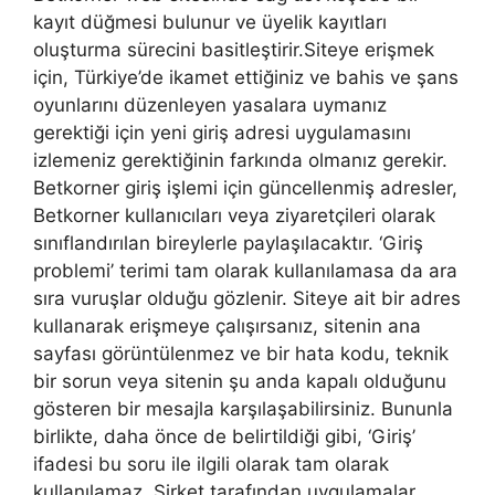
kayıt düğmesi bulunur ve üyelik kayıtları
oluşturma sürecini basitleştirir.Siteye erişmek
için, Türkiye’de ikamet ettiğiniz ve bahis ve şans
oyunlarını düzenleyen yasalara uymanız
gerektiği için yeni giriş adresi uygulamasını
izlemeniz gerektiğinin farkında olmanız gerekir.
Betkorner giriş işlemi için güncellenmiş adresler,
Betkorner kullanıcıları veya ziyaretçileri olarak
sınıflandırılan bireylerle paylaşılacaktır. ‘Giriş
problemi’ terimi tam olarak kullanılamasa da ara
sıra vuruşlar olduğu gözlenir. Siteye ait bir adres
kullanarak erişmeye çalışırsanız, sitenin ana
sayfası görüntülenmez ve bir hata kodu, teknik
bir sorun veya sitenin şu anda kapalı olduğunu
gösteren bir mesajla karşılaşabilirsiniz. Bununla
birlikte, daha önce de belirtildiği gibi, ‘Giriş’
ifadesi bu soru ile ilgili olarak tam olarak
kullanılamaz. Şirket tarafından uygulamalar