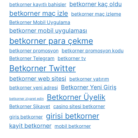
betkorner kaç oldu
betkorner kayıtlı bahisler
betkorner maç izle
betkorner maç izleme
Betkorner Mobil Uygulama
betkorner mobil uygulaması
betkorner para çekme
betkorner promosyon
betkorner promosyon kodu
Betkorner Telegram
betkorner tv
Betkorner Twitter
betkorner web sitesi
betkorner yatırım
Betkorner Yeni Giriş
betkorner yeni adresi
Betkorner Üyelik
betkorner ziyaret edin
Betkorner Şikayet
casino sitesi betkorner
girisi betkorner
giris betkorner
kayit betkorner
mobil betkorner