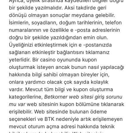
Ayrıca, üyelik sırasında kaydedilen bilgiler doğru
bir şekilde yazılmalıdır. Aksi takdirde geri
dönüşü olmayan sonuçlar meydana gelebilir.
İsimlerin, soyadların, doğum tarihlerinin, telefon
numaralarının ve özellikle e -posta adreslerinin
doğru bir şekilde yazıldığından emin olun.
Üyeliğinizi etkinleştirmek için e -postanızda
sağlanan etkinleştir bağlantısını tıklamanız
yeterlidir. Bir casino oyununda kupon
oluşturmak isteyen ancak bunun nasıl yapılacağı
hakkında bilgi sahibi olmayan bireyler için,
onlara yardımcı olacak çok sayıda kolaylık
vardır. Mevcut tüm bilgi ve kupon oluşturma
kategorilerine,
Betkorner web sitesi giriş sorunu
mu var
web sitesinin kupon bölümüne tıklanarak
erişilebilir. Web sitesinde bulunan ödeme
seçenekleri ve BTK nedeniyle artık erişilemeyen
mevcut oturum açma adresi hakkında teknik