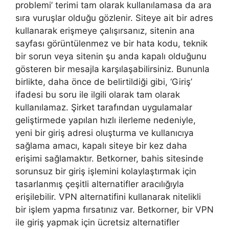
problemi’ terimi tam olarak kullanılamasa da ara
sıra vuruşlar olduğu gözlenir. Siteye ait bir adres
kullanarak erişmeye çalışırsanız, sitenin ana
sayfası görüntülenmez ve bir hata kodu, teknik
bir sorun veya sitenin şu anda kapalı olduğunu
gösteren bir mesajla karşılaşabilirsiniz. Bununla
birlikte, daha önce de belirtildiği gibi, ‘Giriş’
ifadesi bu soru ile ilgili olarak tam olarak
kullanılamaz. Şirket tarafından uygulamalar
geliştirmede yapılan hızlı ilerleme nedeniyle,
yeni bir giriş adresi oluşturma ve kullanıcıya
sağlama amacı, kapalı siteye bir kez daha
erişimi sağlamaktır. Betkorner, bahis sitesinde
sorunsuz bir giriş işlemini kolaylaştırmak için
tasarlanmış çeşitli alternatifler aracılığıyla
erişilebilir. VPN alternatifini kullanarak nitelikli
bir işlem yapma fırsatınız var. Betkorner, bir VPN
ile giriş yapmak için ücretsiz alternatifler