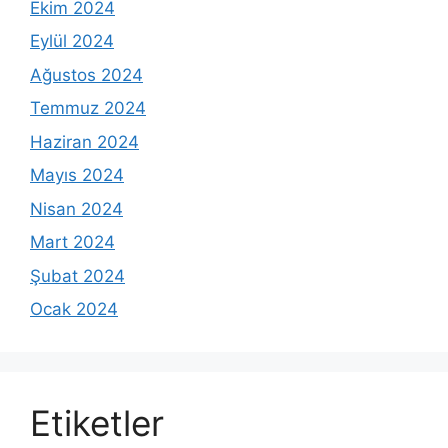
Ekim 2024
Eylül 2024
Ağustos 2024
Temmuz 2024
Haziran 2024
Mayıs 2024
Nisan 2024
Mart 2024
Şubat 2024
Ocak 2024
Etiketler