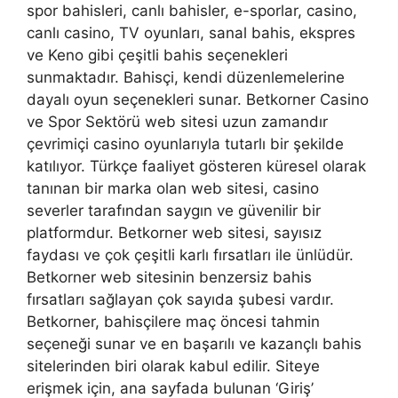
spor bahisleri, canlı bahisler, e-sporlar, casino,
canlı casino, TV oyunları, sanal bahis, ekspres
ve Keno gibi çeşitli bahis seçenekleri
sunmaktadır. Bahisçi, kendi düzenlemelerine
dayalı oyun seçenekleri sunar. Betkorner Casino
ve Spor Sektörü web sitesi uzun zamandır
çevrimiçi casino oyunlarıyla tutarlı bir şekilde
katılıyor. Türkçe faaliyet gösteren küresel olarak
tanınan bir marka olan web sitesi, casino
severler tarafından saygın ve güvenilir bir
platformdur. Betkorner web sitesi, sayısız
faydası ve çok çeşitli karlı fırsatları ile ünlüdür.
Betkorner web sitesinin benzersiz bahis
fırsatları sağlayan çok sayıda şubesi vardır.
Betkorner, bahisçilere maç öncesi tahmin
seçeneği sunar ve en başarılı ve kazançlı bahis
sitelerinden biri olarak kabul edilir. Siteye
erişmek için, ana sayfada bulunan ‘Giriş’