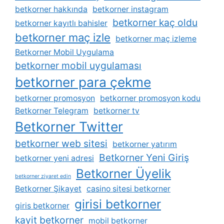
betkorner hakkında
betkorner instagram
betkorner kaç oldu
betkorner kayıtlı bahisler
betkorner maç izle
betkorner maç izleme
Betkorner Mobil Uygulama
betkorner mobil uygulaması
betkorner para çekme
betkorner promosyon
betkorner promosyon kodu
Betkorner Telegram
betkorner tv
Betkorner Twitter
betkorner web sitesi
betkorner yatırım
Betkorner Yeni Giriş
betkorner yeni adresi
Betkorner Üyelik
betkorner ziyaret edin
Betkorner Şikayet
casino sitesi betkorner
girisi betkorner
giris betkorner
kayit betkorner
mobil betkorner