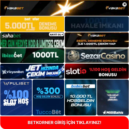
×
BETKORNER GİRİŞ İÇİN TIKLAYINIZ!