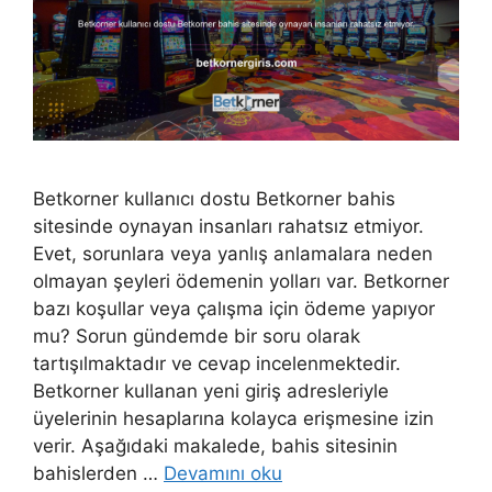
Betkorner kullanıcı dostu Betkorner bahis
sitesinde oynayan insanları rahatsız etmiyor.
Evet, sorunlara veya yanlış anlamalara neden
olmayan şeyleri ödemenin yolları var. Betkorner
bazı koşullar veya çalışma için ödeme yapıyor
mu? Sorun gündemde bir soru olarak
tartışılmaktadır ve cevap incelenmektedir.
Betkorner kullanan yeni giriş adresleriyle
üyelerinin hesaplarına kolayca erişmesine izin
verir. Aşağıdaki makalede, bahis sitesinin
bahislerden …
Devamını oku