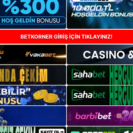
BETKORNER GİRİŞ İÇİN TIKLAYINIZ!