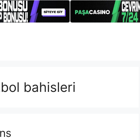
bol bahisleri
ans