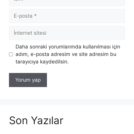
E-
posta
İnternet
sitesi
Daha sonraki yorumlarımda kullanılması için
adım, e-posta adresim ve site adresim bu
tarayıcıya kaydedilsin.
Son Yazılar