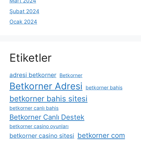
Mart 2024
Şubat 2024
Ocak 2024
Etiketler
adresi betkorner
Betkorner
Betkorner Adresi
betkorner bahis
betkorner bahis sitesi
betkorner canlı bahis
Betkorner Canlı Destek
betkorner casino oyunları
betkorner com
betkorner casino sitesi