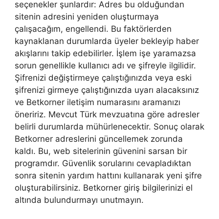
seçenekler şunlardır: Adres bu olduğundan
sitenin adresini yeniden oluşturmaya
çalışacağım, engellendi. Bu faktörlerden
kaynaklanan durumlarda üyeler bekleyip haber
akışlarını takip edebilirler. İşlem işe yaramazsa
sorun genellikle kullanıcı adı ve şifreyle ilgilidir.
Şifrenizi değiştirmeye çalıştığınızda veya eski
şifrenizi girmeye çalıştığınızda uyarı alacaksınız
ve Betkorner iletişim numarasını aramanızı
öneririz. Mevcut Türk mevzuatına göre adresler
belirli durumlarda mühürlenecektir. Sonuç olarak
Betkorner adreslerini güncellemek zorunda
kaldı. Bu, web sitelerinin güvenini sarsan bir
programdır. Güvenlik sorularını cevapladıktan
sonra sitenin yardım hattını kullanarak yeni şifre
oluşturabilirsiniz. Betkorner giriş bilgilerinizi el
altında bulundurmayı unutmayın.