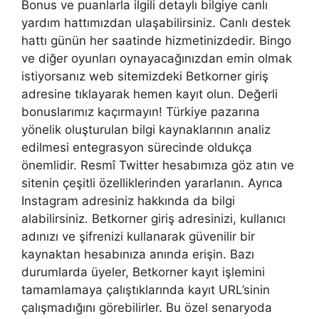
Bonus ve puanlarla ilgili detaylı bilgiye canlı
yardım hattımızdan ulaşabilirsiniz. Canlı destek
hattı günün her saatinde hizmetinizdedir. Bingo
ve diğer oyunları oynayacağınızdan emin olmak
istiyorsanız web sitemizdeki Betkorner giriş
adresine tıklayarak hemen kayıt olun. Değerli
bonuslarımız kaçırmayın! Türkiye pazarına
yönelik oluşturulan bilgi kaynaklarının analiz
edilmesi entegrasyon sürecinde oldukça
önemlidir. Resmî Twitter hesabımıza göz atın ve
sitenin çeşitli özelliklerinden yararlanın. Ayrıca
Instagram adresiniz hakkında da bilgi
alabilirsiniz. Betkorner giriş adresinizi, kullanıcı
adınızı ve şifrenizi kullanarak güvenilir bir
kaynaktan hesabınıza anında erişin. Bazı
durumlarda üyeler, Betkorner kayıt işlemini
tamamlamaya çalıştıklarında kayıt URL’sinin
çalışmadığını görebilirler. Bu özel senaryoda