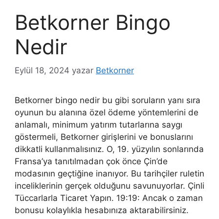
Betkorner Bingo
Nedir
Eylül 18, 2024
yazar
Betkorner
Betkorner bingo nedir bu gibi soruların yanı sıra
oyunun bu alanına özel ödeme yöntemlerini de
anlamalı, minimum yatırım tutarlarına saygı
göstermeli, Betkorner girişlerini ve bonuslarını
dikkatli kullanmalısınız. O, 19. yüzyılın sonlarında
Fransa’ya tanıtılmadan çok önce Çin’de
modasının geçtiğine inanıyor. Bu tarihçiler ruletin
inceliklerinin gerçek olduğunu savunuyorlar. Çinli
Tüccarlarla Ticaret Yapın. 19:19: Ancak o zaman
bonusu kolaylıkla hesabınıza aktarabilirsiniz.