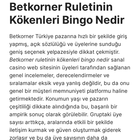
Betkorner Ruletinin
Kökenleri Bingo Nedir
Betkorner Türkiye pazarına hızlı bir şekilde giriş
yapmış, açık sözlülüğü ve üyelerine sunduğu
geniş seçenek yelpazesiyle dikkat çekmiştir.
Betkorner ruletinin kökenleri bingo nedir
sanal
casino web sitesinin üyeleri tarafından sağlanan
genel incelemeler, derecelendirmeler ve
sıralamalar eksik veya yanlış değildir, bu da onu
genel bir müşteri memnuniyeti platformu haline
getirmektedir. Konumun yaşı ve pazarın
çeşitliliği dikkate alındığında bu, başarılı bir
ampirik sonuç olarak görülebilir. Gruptaki üye
sayısı arttıkça, aralarında etkili bir şekilde
iletişim kurmak ve güven oluşturmak giderek
zorlaşır ve bu da üye sayısının daha da