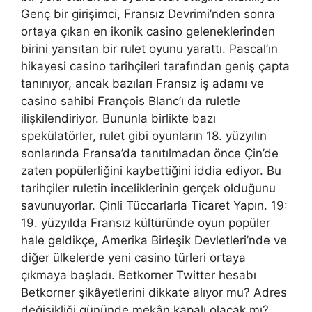
Genç bir girişimci, Fransız Devrimi’nden sonra
ortaya çıkan en ikonik casino geleneklerinden
birini yansıtan bir rulet oyunu yarattı. Pascal’ın
hikayesi casino tarihçileri tarafından geniş çapta
tanınıyor, ancak bazıları Fransız iş adamı ve
casino sahibi François Blanc’ı da ruletle
ilişkilendiriyor. Bununla birlikte bazı
spekülatörler, rulet gibi oyunların 18. yüzyılın
sonlarında Fransa’da tanıtılmadan önce Çin’de
zaten popülerliğini kaybettiğini iddia ediyor. Bu
tarihçiler ruletin inceliklerinin gerçek olduğunu
savunuyorlar. Çinli Tüccarlarla Ticaret Yapın. 19:
19. yüzyılda Fransız kültüründe oyun popüler
hale geldikçe, Amerika Birleşik Devletleri’nde ve
diğer ülkelerde yeni casino türleri ortaya
çıkmaya başladı. Betkorner Twitter hesabı
Betkorner şikâyetlerini dikkate alıyor mu? Adres
değişikliği gününde mekân kapalı olacak mı?