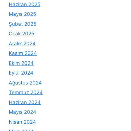
Haziran 2025
Mayıs 2025
Şubat 2025
Ocak 2025
Aralık 2024
Kasım 2024
Ekim 2024
Eylül 2024
Ağustos 2024
Temmuz 2024
Haziran 2024
Mayıs 2024
Nisan 2024