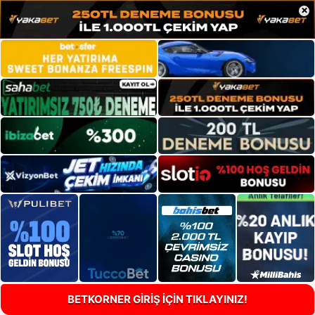
×
BETKORNER GİRİŞ İÇİN TIKLAYINIZ!