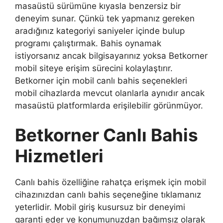
masaüstü sürümüne kıyasla benzersiz bir
deneyim sunar. Çünkü tek yapmanız gereken
aradığınız kategoriyi saniyeler içinde bulup
programı çalıştırmak. Bahis oynamak
istiyorsanız ancak bilgisayarınız yoksa Betkorner
mobil siteye erişim sürecini kolaylaştırır.
Betkorner için mobil canlı bahis seçenekleri
mobil cihazlarda mevcut olanlarla aynıdır ancak
masaüstü platformlarda erişilebilir görünmüyor.
Betkorner Canlı Bahis
Hizmetleri
Canlı bahis özelliğine rahatça erişmek için mobil
cihazınızdan canlı bahis seçeneğine tıklamanız
yeterlidir. Mobil giriş kusursuz bir deneyimi
garanti eder ve konumunuzdan bağımsız olarak