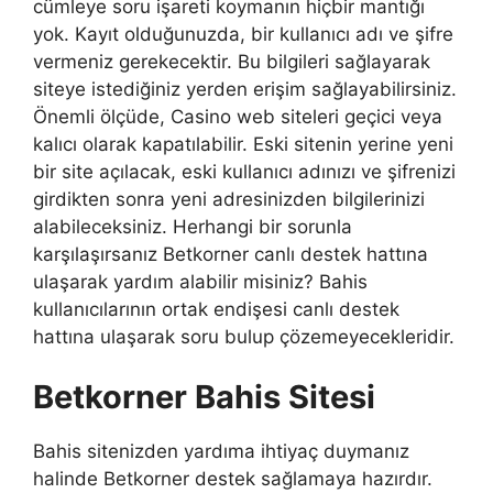
cümleye soru işareti koymanın hiçbir mantığı
yok. Kayıt olduğunuzda, bir kullanıcı adı ve şifre
vermeniz gerekecektir. Bu bilgileri sağlayarak
siteye istediğiniz yerden erişim sağlayabilirsiniz.
Önemli ölçüde, Casino web siteleri geçici veya
kalıcı olarak kapatılabilir. Eski sitenin yerine yeni
bir site açılacak, eski kullanıcı adınızı ve şifrenizi
girdikten sonra yeni adresinizden bilgilerinizi
alabileceksiniz. Herhangi bir sorunla
karşılaşırsanız Betkorner canlı destek hattına
ulaşarak yardım alabilir misiniz? Bahis
kullanıcılarının ortak endişesi canlı destek
hattına ulaşarak soru bulup çözemeyecekleridir.
Betkorner Bahis Sitesi
Bahis sitenizden yardıma ihtiyaç duymanız
halinde Betkorner destek sağlamaya hazırdır.