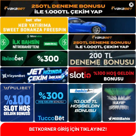
×
BETKORNER GİRİŞ İÇİN TIKLAYINIZ!