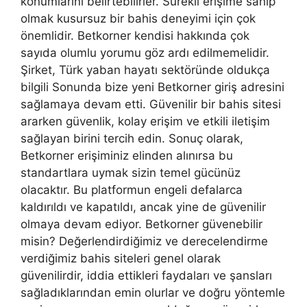
konumlarını belirtebilirler. Sürekli erişime sahip
olmak kusursuz bir bahis deneyimi için çok
önemlidir. Betkorner kendisi hakkında çok
sayıda olumlu yorumu göz ardı edilmemelidir.
Şirket, Türk yaban hayatı sektöründe oldukça
bilgili Sonunda bize yeni Betkorner giriş adresini
sağlamaya devam etti. Güvenilir bir bahis sitesi
ararken güvenlik, kolay erişim ve etkili iletişim
sağlayan birini tercih edin. Sonuç olarak,
Betkorner erişiminiz elinden alınırsa bu
standartlara uymak sizin temel gücünüz
olacaktır. Bu platformun engeli defalarca
kaldırıldı ve kapatıldı, ancak yine de güvenilir
olmaya devam ediyor. Betkorner güvenebilir
misin? Değerlendirdiğimiz ve derecelendirme
verdiğimiz bahis siteleri genel olarak
güvenilirdir, iddia ettikleri faydaları ve şansları
sağladıklarından emin olurlar ve doğru yöntemle