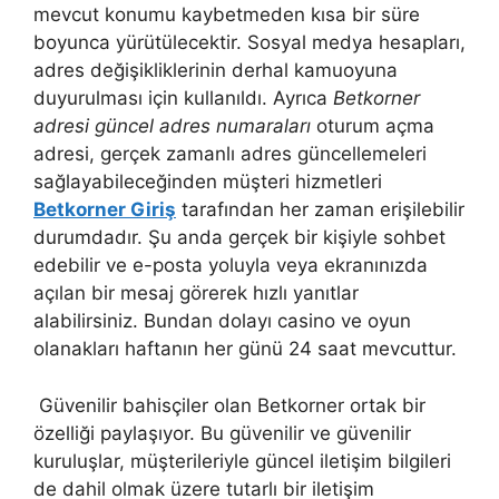
mevcut konumu kaybetmeden kısa bir süre
boyunca yürütülecektir. Sosyal medya hesapları,
adres değişikliklerinin derhal kamuoyuna
duyurulması için kullanıldı. Ayrıca
Betkorner
adresi güncel adres numaraları
oturum açma
adresi, gerçek zamanlı adres güncellemeleri
sağlayabileceğinden müşteri hizmetleri
Betkorner Giriş
tarafından her zaman erişilebilir
durumdadır. Şu anda gerçek bir kişiyle sohbet
edebilir ve e-posta yoluyla veya ekranınızda
açılan bir mesaj görerek hızlı yanıtlar
alabilirsiniz. Bundan dolayı casino ve oyun
olanakları haftanın her günü 24 saat mevcuttur.
Güvenilir bahisçiler olan Betkorner ortak bir
özelliği paylaşıyor. Bu güvenilir ve güvenilir
kuruluşlar, müşterileriyle güncel iletişim bilgileri
de dahil olmak üzere tutarlı bir iletişim