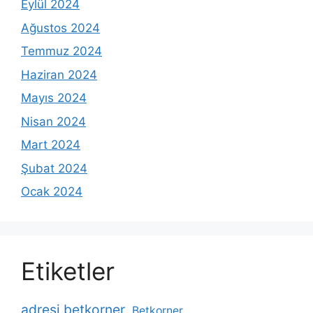
Eylül 2024
Ağustos 2024
Temmuz 2024
Haziran 2024
Mayıs 2024
Nisan 2024
Mart 2024
Şubat 2024
Ocak 2024
Etiketler
adresi betkorner
Betkorner