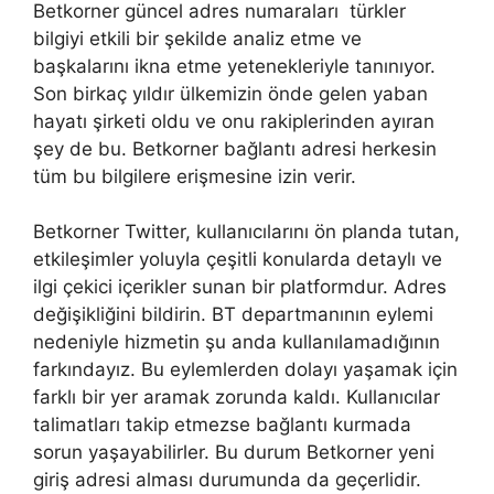
Betkorner güncel adres numaraları türkler
bilgiyi etkili bir şekilde analiz etme ve
başkalarını ikna etme yetenekleriyle tanınıyor.
Son birkaç yıldır ülkemizin önde gelen yaban
hayatı şirketi oldu ve onu rakiplerinden ayıran
şey de bu. Betkorner bağlantı adresi herkesin
tüm bu bilgilere erişmesine izin verir.
Betkorner Twitter, kullanıcılarını ön planda tutan,
etkileşimler yoluyla çeşitli konularda detaylı ve
ilgi çekici içerikler sunan bir platformdur. Adres
değişikliğini bildirin. BT departmanının eylemi
nedeniyle hizmetin şu anda kullanılamadığının
farkındayız. Bu eylemlerden dolayı yaşamak için
farklı bir yer aramak zorunda kaldı. Kullanıcılar
talimatları takip etmezse bağlantı kurmada
sorun yaşayabilirler. Bu durum Betkorner yeni
giriş adresi alması durumunda da geçerlidir.