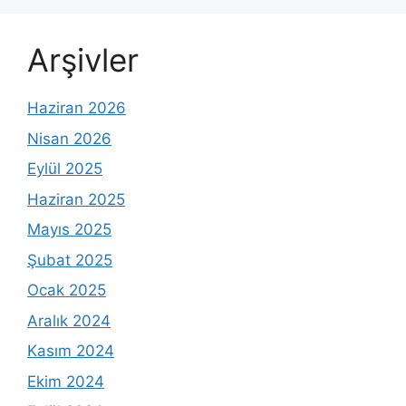
Arşivler
Haziran 2026
Nisan 2026
Eylül 2025
Haziran 2025
Mayıs 2025
Şubat 2025
Ocak 2025
Aralık 2024
Kasım 2024
Ekim 2024