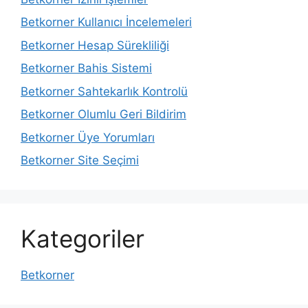
Betkorner Kullanıcı İncelemeleri
Betkorner Hesap Sürekliliği
Betkorner Bahis Sistemi
Betkorner Sahtekarlık Kontrolü
Betkorner Olumlu Geri Bildirim
Betkorner Üye Yorumları
Betkorner Site Seçimi
Kategoriler
Betkorner