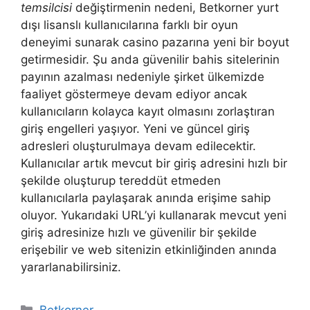
temsilcisi
değiştirmenin nedeni, Betkorner yurt
dışı lisanslı kullanıcılarına farklı bir oyun
deneyimi sunarak casino pazarına yeni bir boyut
getirmesidir. Şu anda güvenilir bahis sitelerinin
payının azalması nedeniyle şirket ülkemizde
faaliyet göstermeye devam ediyor ancak
kullanıcıların kolayca kayıt olmasını zorlaştıran
giriş engelleri yaşıyor. Yeni ve güncel giriş
adresleri oluşturulmaya devam edilecektir.
Kullanıcılar artık mevcut bir giriş adresini hızlı bir
şekilde oluşturup tereddüt etmeden
kullanıcılarla paylaşarak anında erişime sahip
oluyor. Yukarıdaki URL’yi kullanarak mevcut yeni
giriş adresinize hızlı ve güvenilir bir şekilde
erişebilir ve web sitenizin etkinliğinden anında
yararlanabilirsiniz.
Kategoriler