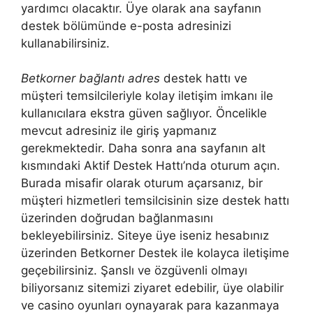
yardımcı olacaktır. Üye olarak ana sayfanın
destek bölümünde e-posta adresinizi
kullanabilirsiniz.
Betkorner bağlantı adres
destek hattı ve
müşteri temsilcileriyle kolay iletişim imkanı ile
kullanıcılara ekstra güven sağlıyor. Öncelikle
mevcut adresiniz ile giriş yapmanız
gerekmektedir. Daha sonra ana sayfanın alt
kısmındaki Aktif Destek Hattı’nda oturum açın.
Burada misafir olarak oturum açarsanız, bir
müşteri hizmetleri temsilcisinin size destek hattı
üzerinden doğrudan bağlanmasını
bekleyebilirsiniz. Siteye üye iseniz hesabınız
üzerinden Betkorner Destek ile kolayca iletişime
geçebilirsiniz. Şanslı ve özgüvenli olmayı
biliyorsanız sitemizi ziyaret edebilir, üye olabilir
ve casino oyunları oynayarak para kazanmaya