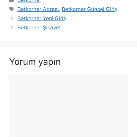
Betkorner
Etiketler
Betkorner Adresi
,
Betkorner Güncel Giriş
Betkorner Yeni Giriş
Betkorner Şikayet
Yorum yapın
Yorum