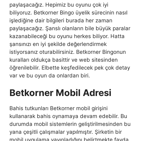
paylaşacağız. Hepimiz bu oyunu çok iyi
biliyoruz. Betkorner Bingo üyelik sürecinin nasıl
işlediğine dair bilgileri burada her zaman
paylaşacağız. Şanslı olanların bile büyük paralar
kazanabileceği bu oyunu herkes biliyor. Hatta
şansınızı en iyi şekilde değerlendirmek
istiyorsanız oturabilirsiniz. Betkorner Bingonun
kuralları oldukça basittir ve web sitesinden
öğrenilebilir. Elbette keşfedilecek pek çok detay
var ve bu oyun da onlardan biri.
Betkorner Mobil Adresi
Bahis tutkunları Betkorner mobil girişini
kullanarak bahis oynamaya devam edebilir. Bu
durumda mobil sistemlerin geliştirilmesinden bu
yana çeşitli çalışmalar yapılmıştır. Şirketin bir
mobil uygulama yayınladığını belirtmekte fayda