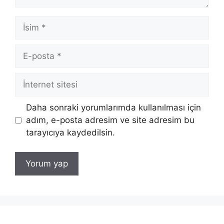
İsim
E-
posta
İnternet
sitesi
Daha sonraki yorumlarımda kullanılması için
adım, e-posta adresim ve site adresim bu
tarayıcıya kaydedilsin.