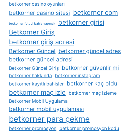
betkorner casino oyunları
betkorner com
betkorner casino sitesi
betkorner girisi
betkorner futbol bahis yapmak
Betkorner Giriş
betkorner giriş adresi
Betkorner Güncel
betkorner güncel adres
betkorner güncel adresi
betkorner güvenlir mi
Betkorner Güncel Giriş
betkorner hakkında
betkorner instagram
betkorner kaç oldu
betkorner kayıtlı bahisler
betkorner maç izle
betkorner maç izleme
Betkorner Mobil Uygulama
betkorner mobil uygulaması
betkorner para çekme
betkorner promosyon
betkorner promosyon kodu