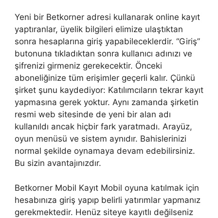
Yeni bir Betkorner adresi kullanarak online kayıt
yaptıranlar, üyelik bilgileri elimize ulaştıktan
sonra hesaplarına giriş yapabileceklerdir. “Giriş”
butonuna tıkladıktan sonra kullanıcı adınızı ve
şifrenizi girmeniz gerekecektir. Önceki
aboneliğinize tüm erişimler geçerli kalır. Çünkü
şirket şunu kaydediyor: Katılımcıların tekrar kayıt
yapmasına gerek yoktur. Aynı zamanda şirketin
resmi web sitesinde de yeni bir alan adı
kullanıldı ancak hiçbir fark yaratmadı. Arayüz,
oyun menüsü ve sistem aynıdır. Bahislerinizi
normal şekilde oynamaya devam edebilirsiniz.
Bu sizin avantajınızdır.
Betkorner Mobil Kayıt Mobil oyuna katılmak için
hesabınıza giriş yapıp belirli yatırımlar yapmanız
gerekmektedir. Henüz siteye kayıtlı değilseniz