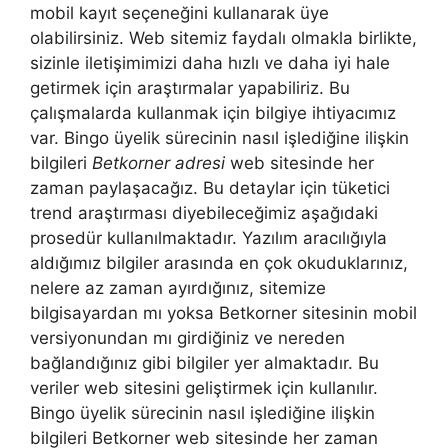
mobil kayıt seçeneğini kullanarak üye
olabilirsiniz. Web sitemiz faydalı olmakla birlikte,
sizinle iletişimimizi daha hızlı ve daha iyi hale
getirmek için araştırmalar yapabiliriz. Bu
çalışmalarda kullanmak için bilgiye ihtiyacımız
var. Bingo üyelik sürecinin nasıl işlediğine ilişkin
bilgileri
Betkorner adresi
web sitesinde her
zaman paylaşacağız. Bu detaylar için tüketici
trend araştırması diyebileceğimiz aşağıdaki
prosedür kullanılmaktadır. Yazılım aracılığıyla
aldığımız bilgiler arasında en çok okuduklarınız,
nelere az zaman ayırdığınız, sitemize
bilgisayardan mı yoksa Betkorner sitesinin mobil
versiyonundan mı girdiğiniz ve nereden
bağlandığınız gibi bilgiler yer almaktadır. Bu
veriler web sitesini geliştirmek için kullanılır.
Bingo üyelik sürecinin nasıl işlediğine ilişkin
bilgileri Betkorner web sitesinde her zaman