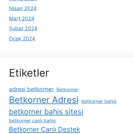
Nisan 2024
Mart 2024
Şubat 2024
Ocak 2024
Etiketler
adresi betkorner
Betkorner
Betkorner Adresi
betkorner bahis
betkorner bahis sitesi
betkorner canlı bahis
Betkorner Canlı Destek