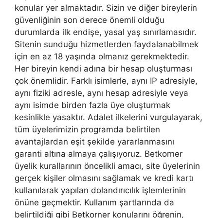
konular yer almaktadır. Sizin ve diğer bireylerin
güvenliğinin son derece önemli olduğu
durumlarda ilk endişe, yasal yaş sınırlamasıdır.
Sitenin sunduğu hizmetlerden faydalanabilmek
için en az 18 yaşında olmanız gerekmektedir.
Her bireyin kendi adına bir hesap oluşturması
çok önemlidir. Farklı isimlerle, aynı IP adresiyle,
aynı fiziki adresle, aynı hesap adresiyle veya
aynı isimde birden fazla üye oluşturmak
kesinlikle yasaktır. Adalet ilkelerini vurgulayarak,
tüm üyelerimizin programda belirtilen
avantajlardan eşit şekilde yararlanmasını
garanti altına almaya çalışıyoruz. Betkorner
üyelik kurallarının öncelikli amacı, site üyelerinin
gerçek kişiler olmasını sağlamak ve kredi kartı
kullanılarak yapılan dolandırıcılık işlemlerinin
önüne geçmektir. Kullanım şartlarında da
belirtildiği gibi Betkorner konularını öğrenin,