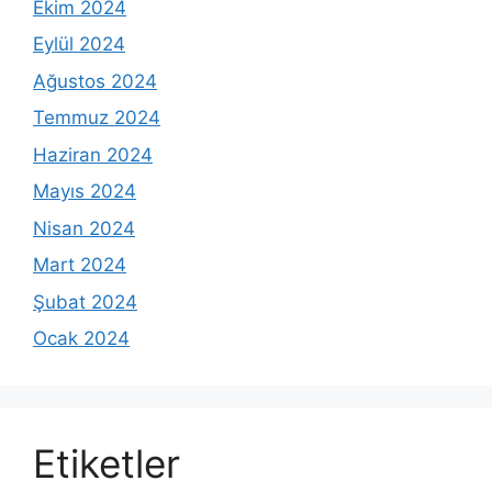
Ekim 2024
Eylül 2024
Ağustos 2024
Temmuz 2024
Haziran 2024
Mayıs 2024
Nisan 2024
Mart 2024
Şubat 2024
Ocak 2024
Etiketler