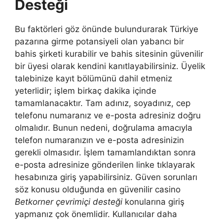
Desteği
Bu faktörleri göz önünde bulundurarak Türkiye
pazarına girme potansiyeli olan yabancı bir
bahis şirketi kurabilir ve bahis sitesinin güvenilir
bir üyesi olarak kendini kanıtlayabilirsiniz. Üyelik
talebinize kayıt bölümünü dahil etmeniz
yeterlidir; işlem birkaç dakika içinde
tamamlanacaktır. Tam adınız, soyadınız, cep
telefonu numaranız ve e-posta adresiniz doğru
olmalıdır. Bunun nedeni, doğrulama amacıyla
telefon numaranızın ve e-posta adresinizin
gerekli olmasıdır. İşlem tamamlandıktan sonra
e-posta adresinize gönderilen linke tıklayarak
hesabınıza giriş yapabilirsiniz. Güven sorunları
söz konusu olduğunda en güvenilir casino
Betkorner çevrimiçi desteği
konularına giriş
yapmanız çok önemlidir. Kullanıcılar daha