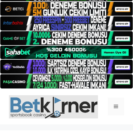
İçeriğe
atla
Menü