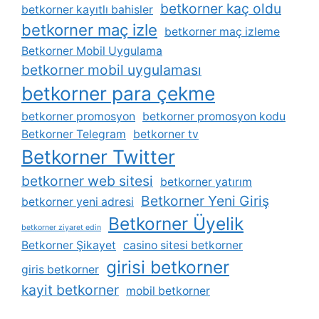
betkorner kaç oldu
betkorner kayıtlı bahisler
betkorner maç izle
betkorner maç izleme
Betkorner Mobil Uygulama
betkorner mobil uygulaması
betkorner para çekme
betkorner promosyon
betkorner promosyon kodu
Betkorner Telegram
betkorner tv
Betkorner Twitter
betkorner web sitesi
betkorner yatırım
Betkorner Yeni Giriş
betkorner yeni adresi
Betkorner Üyelik
betkorner ziyaret edin
Betkorner Şikayet
casino sitesi betkorner
girisi betkorner
giris betkorner
kayit betkorner
mobil betkorner