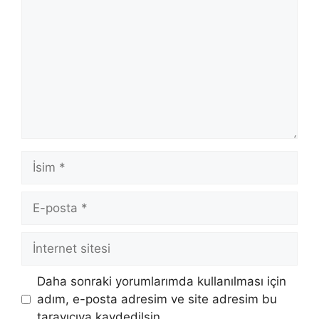
İsim
E-
posta
İnternet
sitesi
Daha sonraki yorumlarımda kullanılması için
adım, e-posta adresim ve site adresim bu
tarayıcıya kaydedilsin.