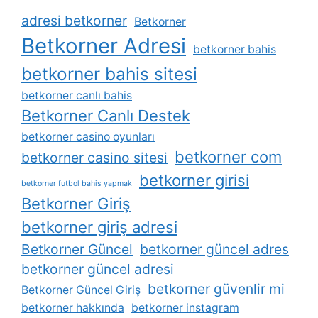
adresi betkorner
Betkorner
Betkorner Adresi
betkorner bahis
betkorner bahis sitesi
betkorner canlı bahis
Betkorner Canlı Destek
betkorner casino oyunları
betkorner com
betkorner casino sitesi
betkorner girisi
betkorner futbol bahis yapmak
Betkorner Giriş
betkorner giriş adresi
Betkorner Güncel
betkorner güncel adres
betkorner güncel adresi
betkorner güvenlir mi
Betkorner Güncel Giriş
betkorner hakkında
betkorner instagram