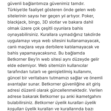
güvenli bağlantımıza güvenimiz tamdır.
Türkiye’de faaliyet gösteren önde gelen web
sitelerinin sayısı her geçen yıl artıyor. Poker,
blackjack, bingo, 3D slotlar ve bakara dahil
olmak üzere çok çeşitli oyunlara bahis
oynayabilirsiniz. Kurallara uymadığınız takdirde
uygulamayı veya web sitesini kullanamayacak,
canlı maçlara veya derbilere katılamayacak ve
bahis yapamayacaksınız. Bu bağlamda
Betkorner Bey’in web sitesi aynı düzeyde gelir
elde edemiyor. Web sitemizin kullanıcılar
tarafından tutarlı ve genişletilmiş kullanımı,
güncel bir veritabanı tutmamızı sağlar ve önemli
avantajlar sunar. Betkorner güvenliğine ait giriş
adresi düzenli olarak güncellenmektedir. Verilen
adrese bakarak Betkorner şu anki ikametgahını
bulabilirsiniz.
Betkorner üyelik kuralları üyelik
koşulları
üyelik kuralları ve kurallarında bazı