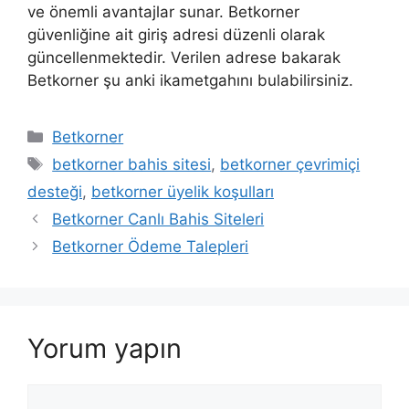
ve önemli avantajlar sunar. Betkorner
güvenliğine ait giriş adresi düzenli olarak
güncellenmektedir. Verilen adrese bakarak
Betkorner şu anki ikametgahını bulabilirsiniz.
Kategoriler
Betkorner
Etiketler
betkorner bahis sitesi
,
betkorner çevrimiçi
desteği
,
betkorner üyelik koşulları
Betkorner Canlı Bahis Siteleri
Betkorner Ödeme Talepleri
Yorum yapın
Yorum