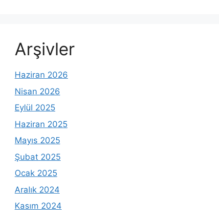
Arşivler
Haziran 2026
Nisan 2026
Eylül 2025
Haziran 2025
Mayıs 2025
Şubat 2025
Ocak 2025
Aralık 2024
Kasım 2024