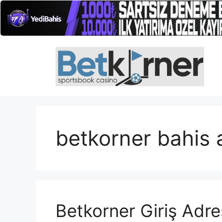
İçeriğe
atla
betkorner bahis 
Betkorner Giriş Adre