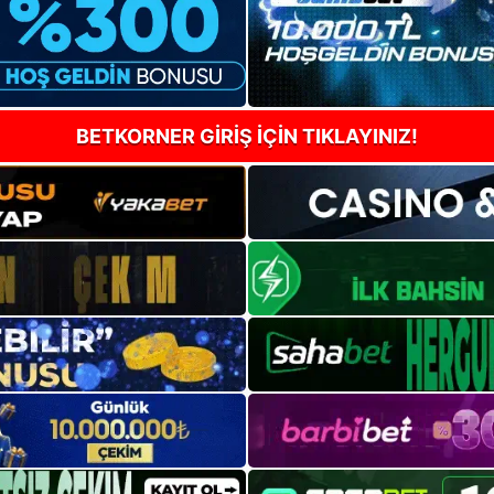
BETKORNER GİRİŞ İÇİN TIKLAYINIZ!