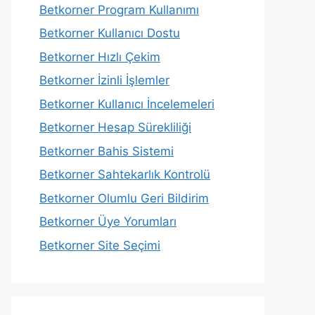
Betkorner Program Kullanımı
Betkorner Kullanıcı Dostu
Betkorner Hızlı Çekim
Betkorner İzinli İşlemler
Betkorner Kullanıcı İncelemeleri
Betkorner Hesap Sürekliliği
Betkorner Bahis Sistemi
Betkorner Sahtekarlık Kontrolü
Betkorner Olumlu Geri Bildirim
Betkorner Üye Yorumları
Betkorner Site Seçimi