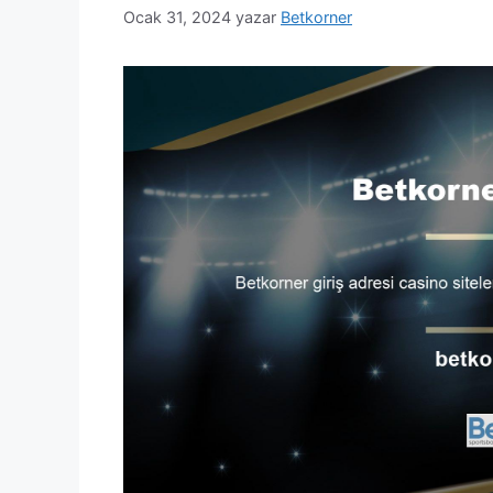
Ocak 31, 2024
yazar
Betkorner