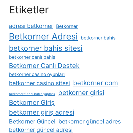
Etiketler
adresi betkorner
Betkorner
Betkorner Adresi
betkorner bahis
betkorner bahis sitesi
betkorner canlı bahis
Betkorner Canlı Destek
betkorner casino oyunları
betkorner com
betkorner casino sitesi
betkorner girisi
betkorner futbol bahis yapmak
Betkorner Giriş
betkorner giriş adresi
Betkorner Güncel
betkorner güncel adres
betkorner güncel adresi