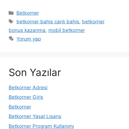
Kategoriler
Betkorner
Etiketler
betkorner bahis canlı bahis
,
betkorner
bonus kazanma
,
mobil betkorner
Yorum yap
Son Yazılar
Betkorner Adresi
Betkorner Giriş
Betkorner
Betkorner Yasal Lisans
Betkorner Program Kullanımı