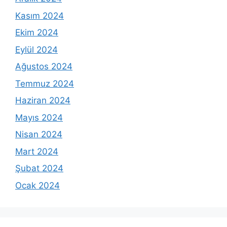
Kasım 2024
Ekim 2024
Eylül 2024
Ağustos 2024
Temmuz 2024
Haziran 2024
Mayıs 2024
Nisan 2024
Mart 2024
Şubat 2024
Ocak 2024