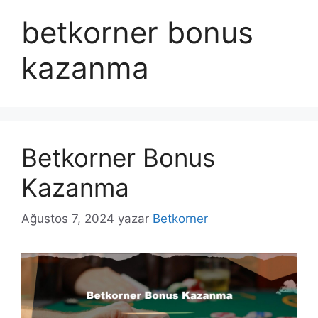
betkorner bonus
kazanma
Betkorner Bonus
Kazanma
Ağustos 7, 2024
yazar
Betkorner