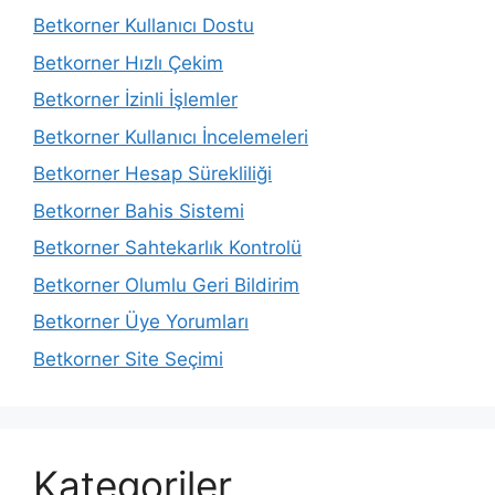
Betkorner Kullanıcı Dostu
Betkorner Hızlı Çekim
Betkorner İzinli İşlemler
Betkorner Kullanıcı İncelemeleri
Betkorner Hesap Sürekliliği
Betkorner Bahis Sistemi
Betkorner Sahtekarlık Kontrolü
Betkorner Olumlu Geri Bildirim
Betkorner Üye Yorumları
Betkorner Site Seçimi
Kategoriler