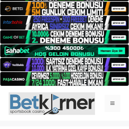
İçeriğe
atla
Menü