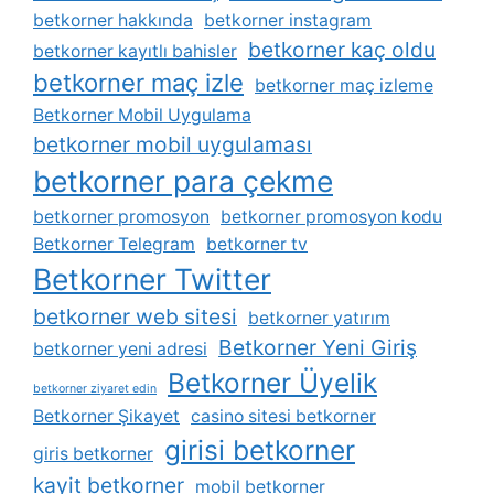
betkorner hakkında
betkorner instagram
betkorner kaç oldu
betkorner kayıtlı bahisler
betkorner maç izle
betkorner maç izleme
Betkorner Mobil Uygulama
betkorner mobil uygulaması
betkorner para çekme
betkorner promosyon
betkorner promosyon kodu
Betkorner Telegram
betkorner tv
Betkorner Twitter
betkorner web sitesi
betkorner yatırım
Betkorner Yeni Giriş
betkorner yeni adresi
Betkorner Üyelik
betkorner ziyaret edin
Betkorner Şikayet
casino sitesi betkorner
girisi betkorner
giris betkorner
kayit betkorner
mobil betkorner