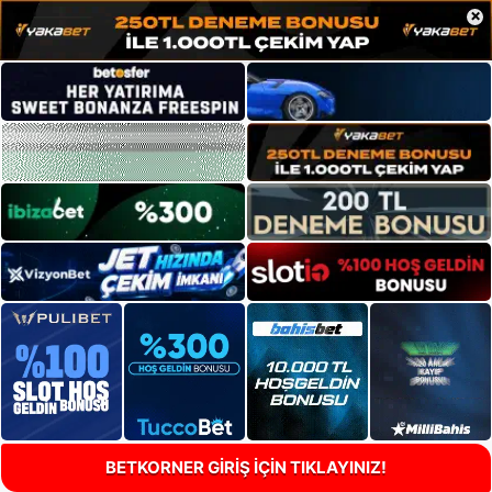
×
BETKORNER GİRİŞ İÇİN TIKLAYINIZ!