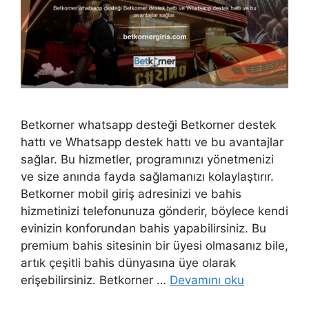
Betkorner whatsapp desteği Betkorner destek
hattı ve Whatsapp destek hattı ve bu avantajlar
sağlar. Bu hizmetler, programınızı yönetmenizi
ve size anında fayda sağlamanızı kolaylaştırır.
Betkorner mobil giriş adresinizi ve bahis
hizmetinizi telefonunuza gönderir, böylece kendi
evinizin konforundan bahis yapabilirsiniz. Bu
premium bahis sitesinin bir üyesi olmasanız bile,
artık çeşitli bahis dünyasına üye olarak
erişebilirsiniz. Betkorner …
Devamını oku