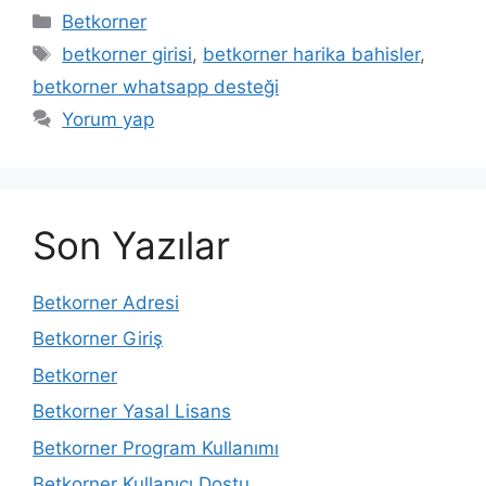
Kategoriler
Betkorner
Etiketler
betkorner girisi
,
betkorner harika bahisler
,
betkorner whatsapp desteği
Yorum yap
Son Yazılar
Betkorner Adresi
Betkorner Giriş
Betkorner
Betkorner Yasal Lisans
Betkorner Program Kullanımı
Betkorner Kullanıcı Dostu