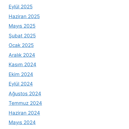
Eylül 2025
Haziran 2025
Mayıs 2025
Şubat 2025
Ocak 2025
Aralık 2024
Kasım 2024
Ekim 2024
Eylül 2024
Ağustos 2024
Temmuz 2024
Haziran 2024
Mayıs 2024