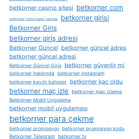
betkorner com
betkorner casino sitesi
betkorner girisi
betkorner futbol bahis yapmak
Betkorner Giriş
betkorner giriş adresi
Betkorner Güncel
betkorner güncel adres
betkorner güncel adresi
betkorner güvenlir mi
Betkorner Güncel Giriş
betkorner hakkında
betkorner instagram
betkorner kaç oldu
betkorner kayıtlı bahisler
betkorner maç izle
betkorner maç izleme
Betkorner Mobil Uygulama
betkorner mobil uygulaması
betkorner para çekme
betkorner promosyon
betkorner promosyon kodu
Betkorner Telegram
betkorner tv