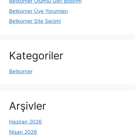
Betkorner Olumlu Geri Bildirim
Betkorner Üye Yorumları
Betkorner Site Seçimi
Kategoriler
Betkorner
Arşivler
Haziran 2026
Nisan 2026