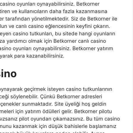
casino oyunları oynayabilirsiniz. Betkorner
eştiren ve kullanıcıların daha fazla kazanmasına
er tarafından yönetilmektedir. Siz de Betkorner ile
n ve canlı casino eğlencesinin keyfini çıkarın.
eyen casino tutkunları, bu sitede hangi oyunların
ıza yardımcı olmak için Betkorner canlı casino
asino oyunları oynayabilirsiniz. Betkorner yatırım
yarak para kazanabilirsiniz.
sino
oynayarak geçirmek isteyen casino tutkunlarının
eceği söylenebilir. Çünkü Betkorner adresleri
seçenekler sunmaktadır. Site üyeliği hoş geldin
leri için yatırım ödülleri gelir. Betkorner pilotu
ızsanız pilot oyundan çıkamazsınız. Bu tüm casino
oyununu kazanmak için düşük bahislerle başlamanız