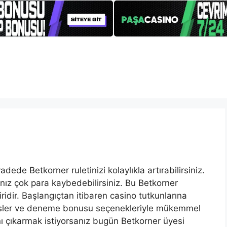
adede Betkorner ruletinizi kolaylıkla artırabilirsiniz.
nız çok para kaybedebilirsiniz. Bu Betkorner
iridir. Başlangıçtan itibaren casino tutkunlarına
hisler ve deneme bonusu seçenekleriyle mükemmel
ı çıkarmak istiyorsanız bugün Betkorner üyesi